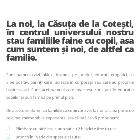
La noi, la Căsuța de la Cotești,
în centrul universului nostru
stau familiile faine cu copii, asa
cum suntem și noi, de altfel ca
familie.
Sunt oameni calzi, blânzi, frumoși pe interior, educați, empatici, cu
vibe pozitiv, părinți care lucrează în corporații sau care au propriile
business-uri. Sunt acei oameni care investesc constant în educația
copiilor și pun familia pe primul plan.
De aceea, ne dorim ca familiile cu copii care vin la noi să aiba parte de
cele mai memorabile experiențe, așa că iată ce vă propunem:
Plimbare cu bicicletele prin sat cu 2 biciclete free to use
Brunch în livada din spatele căsuței