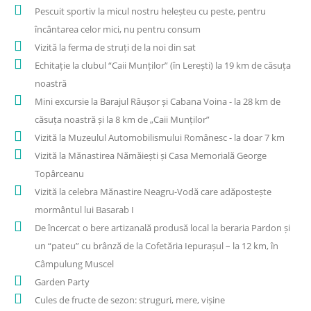
Pescuit sportiv la micul nostru heleșteu cu peste, pentru
încântarea celor mici, nu pentru consum
Vizită la ferma de struți de la noi din sat
Echitație la clubul “Caii Munților” (în Lerești) la 19 km de căsuța
noastră
Mini excursie la Barajul Râușor și Cabana Voina - la 28 km de
căsuța noastră și la 8 km de „Caii Munților”
Vizită la Muzeulul Automobilismului Românesc - la doar 7 km
Vizită la Mănastirea Nămăiești și Casa Memorială George
Topârceanu
Vizită la celebra Mănastire Neagru-Vodă care adăpostește
mormântul lui Basarab I
De încercat o bere artizanală produsă local la beraria Pardon și
un “pateu” cu brânză de la Cofetăria Iepurașul – la 12 km, în
Câmpulung Muscel
Garden Party
Cules de fructe de sezon: struguri, mere, vișine